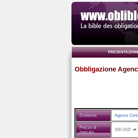
PRESENTAZION
Obbligazione Agenc
Emittente
Agence Centr
Prezzo di
100
USD
⇌
mercato