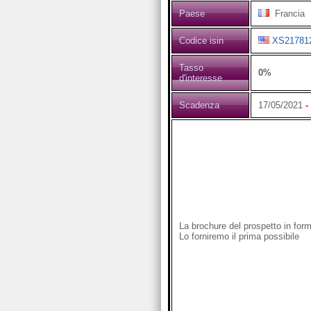
Paese
Francia
Codice isin
XS21781
Tasso
0%
d'interesse
Scadenza
17/05/2021
-
La brochure del prospetto in fo
Lo forniremo il prima possibile