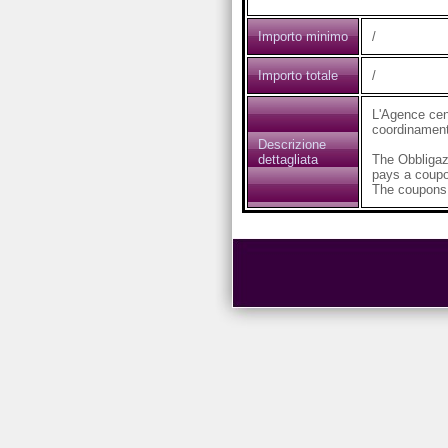
Importo minimo
/
Importo totale
/
L'Agence cent
coordinamento
Descrizione
dettagliata
The Obbligaz
pays a coupo
The coupons 