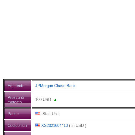
Emittente
JPMorgan Chase Bank
Prezzo di
100
USD
▲
mercato
Paese
Stati Uniti
Codice isin
XS2021604413
( in USD )