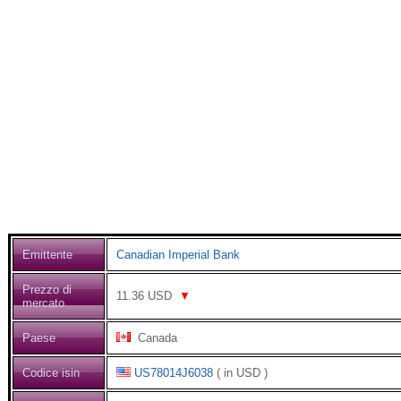
Emittente
Canadian Imperial Bank
Prezzo di
11.36
USD
▼
mercato
Paese
Canada
Codice isin
US78014J6038
( in USD )