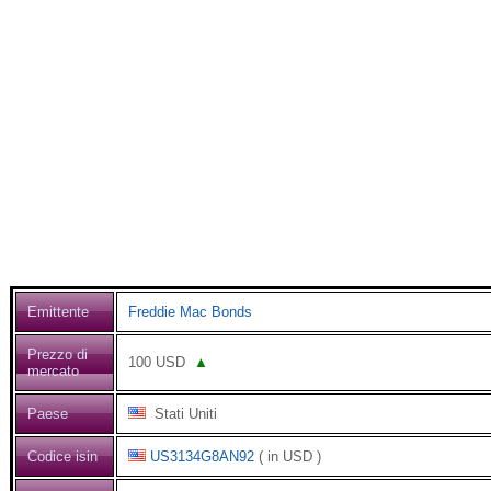
Emittente
Freddie Mac Bonds
Prezzo di
100
USD
▲
mercato
Paese
Stati Uniti
Codice isin
US3134G8AN92
( in USD )