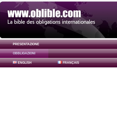
PRESENTAZIONE
OBBLIGAZIONI
Obbligazione FreddieMac Bonds 0.6% ( U
ENGLISH
FRANÇAIS