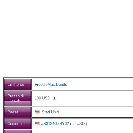
Emittente
FreddieMac Bonds
Prezzo di
100
USD
▲
mercato
Paese
Stati Uniti
Codice isin
US3134G7HY02
( in USD )