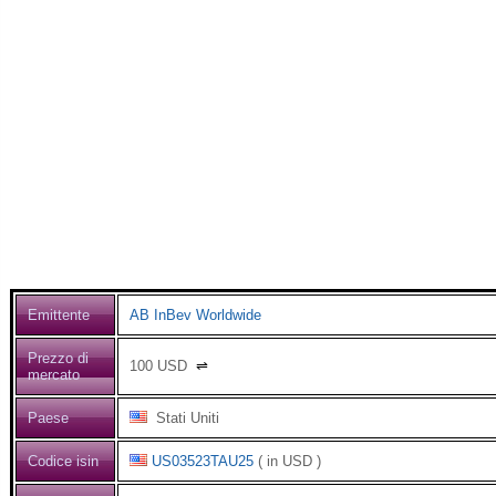
Emittente
AB InBev Worldwide
Prezzo di
100
USD
⇌
mercato
Paese
Stati Uniti
Codice isin
US03523TAU25
( in USD )