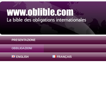
PRESENTAZIONE
OBBLIGAZIONI
Obbligazione AB InBev Worldwide 5% ( U
ENGLISH
FRANÇAIS