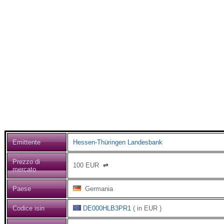
Emittente
Hessen-Thüringen Landesbank
Prezzo di
100
EUR
⇌
mercato
Paese
Germania
Codice isin
DE000HLB3PR1
( in EUR )