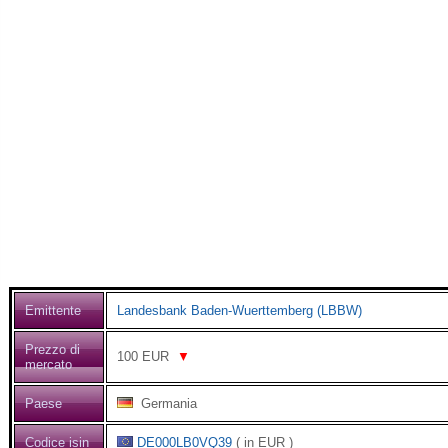
Emittente
Landesbank Baden-Wuerttemberg (LBBW)
Prezzo di
100
EUR
▼
mercato
Paese
Germania
Codice isin
DE000LB0VQ39
( in EUR )