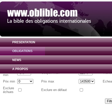
PRESENTATION
OBLIGATIONS
Liste d'obligations internationales
( Toutes 
NEWS
Emetteur
A PROPOS
Coupon
Coupon max
Tranc
min
Prix min
Prix max
Echea
Exclure
Exclure en défaut
échues