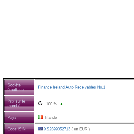
Société
Finance Ireland Auto Receivables No.1
émettrice
Prix sur le
100
%
▲
marché
Pays
Irlande
Code ISIN
XS2699052713
( en EUR )