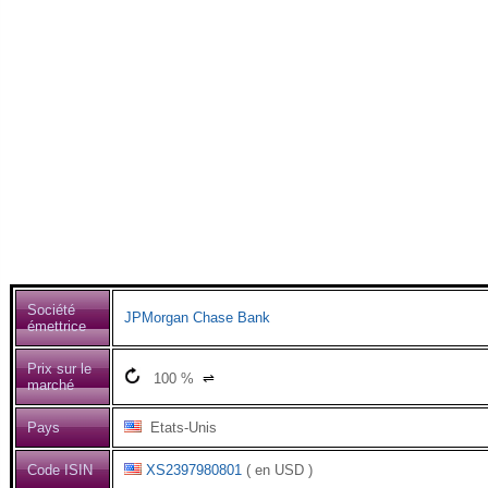
Société
JPMorgan Chase Bank
émettrice
Prix sur le
100
%
⇌
marché
Pays
Etats-Unis
Code ISIN
XS2397980801
( en USD )