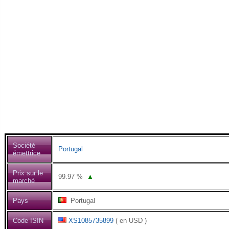
Société
Portugal
émettrice
Prix sur le
99.97
%
▲
marché
Pays
Portugal
Code ISIN
XS1085735899
( en USD )