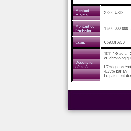
Montant
2 000 USD
Minimal
Montant de
1 500 000 000
l'émission
Cusip
C6900PAC3
1011778 av. J.-
ou chronologique
Description
détaillée
L'Obligation ém
4.25% par an.
Le paiement des