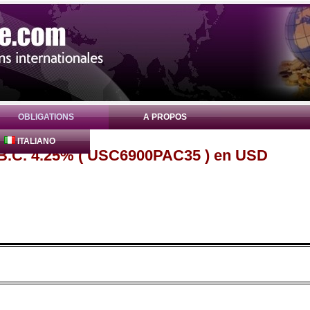
OBLIGATIONS
A PROPOS
ITALIANO
 B.C. 4.25% ( USC6900PAC35 ) en USD