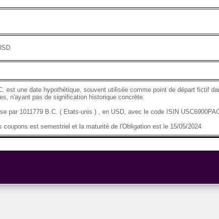
 USD
C. est une date hypothétique, souvent utilisée comme point de départ fictif da
s, n'ayant pas de signification historique concrète.
ise par 1011779 B.C. ( Etats-unis ) , en USD, avec le code ISIN USC6900PA
 coupons est semestriel et la maturité de l'Obligation est le 15/05/2024