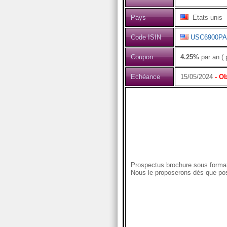
Pays
Etats-unis
Code ISIN
USC6900PA
Coupon
4.25%
par an ( 
Echéance
15/05/2024
- Ob
Prospectus brochure sous format
Nous le proposerons dès que pos