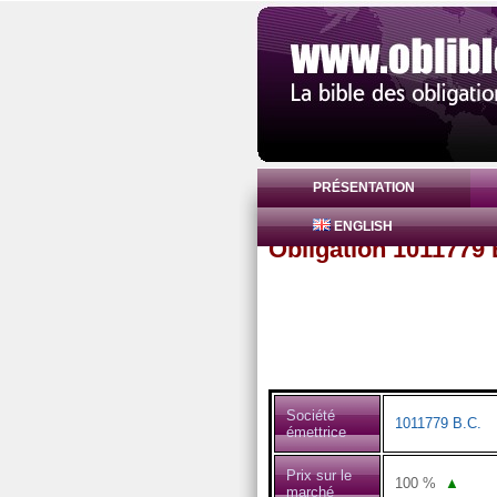
PRÉSENTATION
ENGLISH
Obligation 1011779
Société
1011779 B.C.
émettrice
Prix sur le
100
%
▲
marché