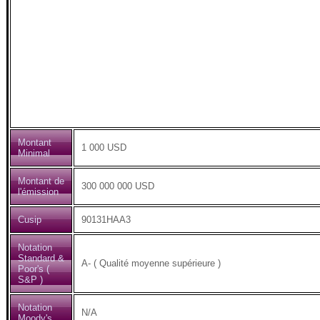
Montant
1 000 USD
Minimal
Montant de
300 000 000 USD
l'émission
Cusip
90131HAA3
Notation
Standard &
A- ( Qualité moyenne supérieure )
Poor's (
S&P )
Notation
N/A
Moody's