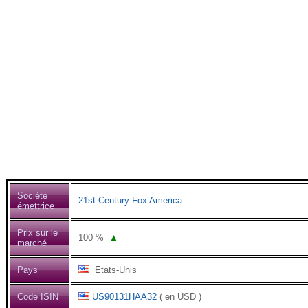
Société
21st Century Fox America
émettrice
Prix sur le
100
%
▲
marché
Pays
Etats-Unis
Code ISIN
US90131HAA32
( en USD )