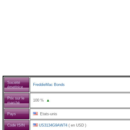
Société
FreddieMac Bonds
émettrice
Prix sur le
100
%
▲
marché
Pays
Etats-unis
Code ISIN
US3134G9AW74
( en USD )