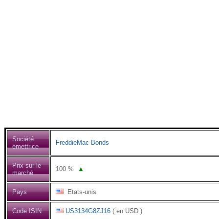
Société
FreddieMac Bonds
émettrice
Prix sur le
100
%
▲
marché
Pays
Etats-unis
Code ISIN
US3134G8ZJ16
( en USD )