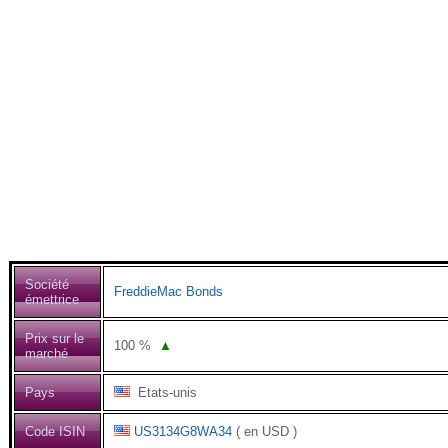
Société
FreddieMac Bonds
émettrice
Prix sur le
100
%
▲
marché
Pays
Etats-unis
Code ISIN
US3134G8WA34
( en USD )