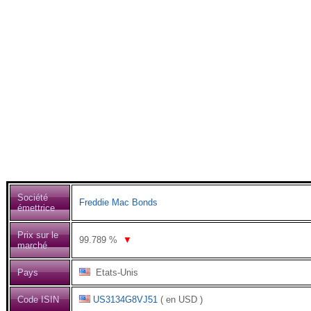
Société
Freddie Mac Bonds
émettrice
Prix sur le
99.789
%
▼
marché
Pays
Etats-Unis
Code ISIN
US3134G8VJ51
( en USD )