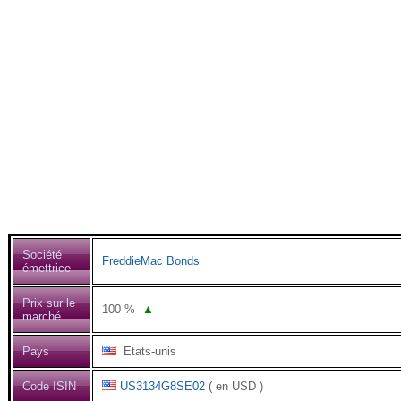
Société
FreddieMac Bonds
émettrice
Prix sur le
100
%
▲
marché
Pays
Etats-unis
Code ISIN
US3134G8SE02
( en USD )