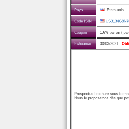
Pays
Etats-unis
Code ISIN
US3134G8N7
Coupon
1.6%
par an ( pai
Echéance
30/03/2021
- Obl
Prospectus brochure sous format
Nous le proposerons dès que pos