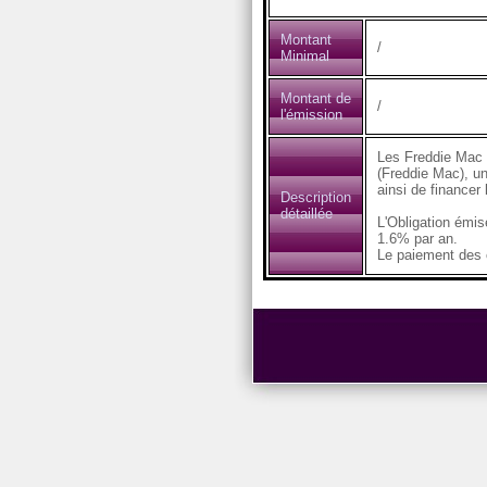
Montant
/
Minimal
Montant de
/
l'émission
Les Freddie Mac 
(Freddie Mac), un
ainsi de financer
Description
détaillée
L'Obligation émi
1.6% par an.
Le paiement des c