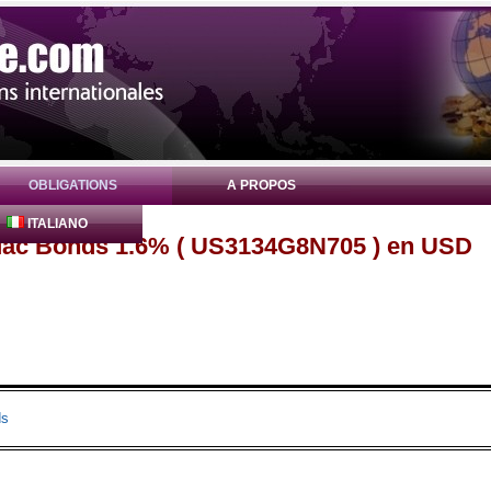
OBLIGATIONS
A PROPOS
ITALIANO
Mac Bonds 1.6% ( US3134G8N705 ) en USD
ds