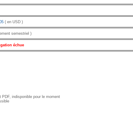
05
( en USD )
ement semestriel )
igation échue
 PDF, indisponible pour le moment
sible