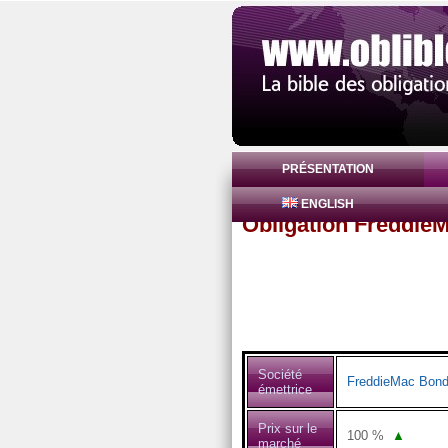
PRÉSENTATION
ENGLISH
Obligation Freddie
Société
FreddieMac Bon
émettrice
Prix sur le
100
%
▲
marché