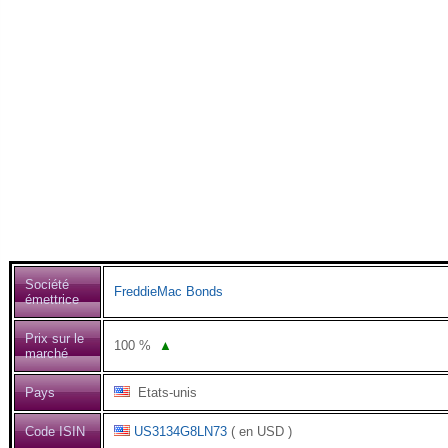
Société
FreddieMac Bonds
émettrice
Prix sur le
100
%
▲
marché
Pays
Etats-unis
Code ISIN
US3134G8LN73
( en USD )