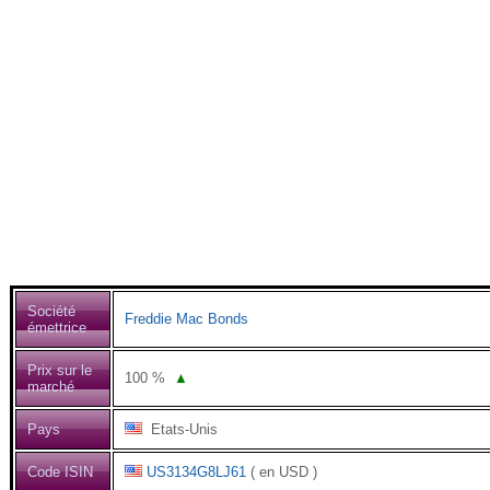
Société
Freddie Mac Bonds
émettrice
Prix sur le
100
%
▲
marché
Pays
Etats-Unis
Code ISIN
US3134G8LJ61
( en USD )