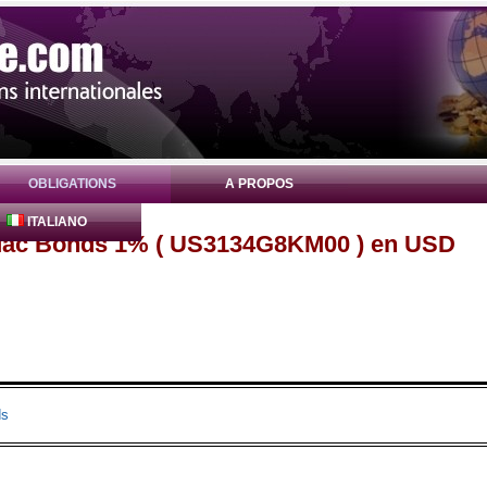
OBLIGATIONS
A PROPOS
ITALIANO
eMac Bonds 1% ( US3134G8KM00 ) en USD
ds