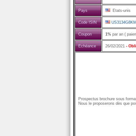
Pays
Etats-unis
Code ISIN
US3134G8KM
Coupon
1%
par an ( paie
Echéance
26/02/2021
- Obl
Prospectus brochure sous format
Nous le proposerons dès que pos