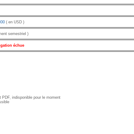
00
( en USD )
ment semestriel )
igation échue
 PDF, indisponible pour le moment
sible