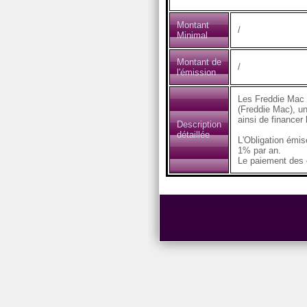
Montant
/
Minimal
Montant de
/
l'émission
Les Freddie Mac 
(Freddie Mac), un
ainsi de financer
Description
détaillée
L'Obligation émi
1% par an.
Le paiement des c