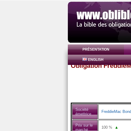
PRÉSENTATION
ENGLISH
Obligation Freddi
Société
FreddieMac Bon
émettrice
Prix sur le
100
%
▲
marché