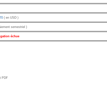
70
( en USD )
aiement semestriel )
igation échue
at PDF