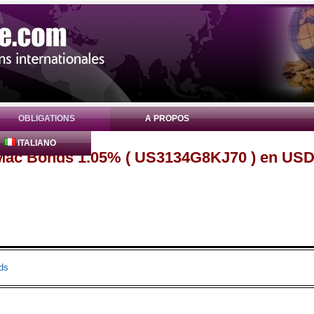
OBLIGATIONS
A PROPOS
ITALIANO
 Mac Bonds 1.05% ( US3134G8KJ70 ) en US
ds