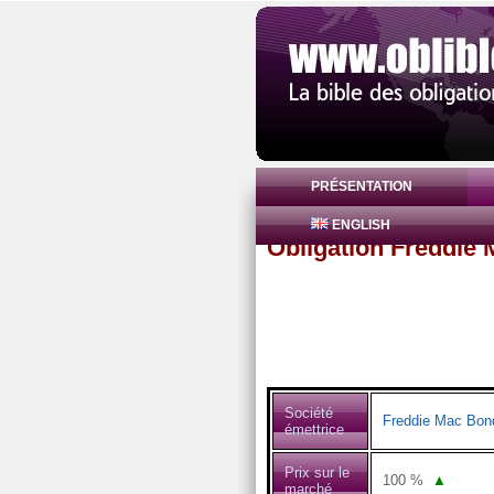
PRÉSENTATION
ENGLISH
Obligation Freddie
Société
Freddie Mac Bon
émettrice
Prix sur le
100
%
▲
marché