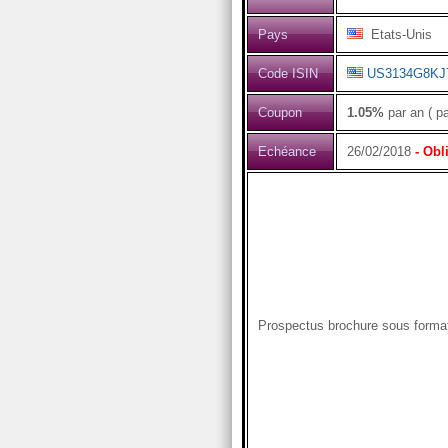
Pays
Etats-Unis
Code ISIN
US3134G8KJ
Coupon
1.05%
par an ( p
Echéance
26/02/2018
- Obl
Prospectus brochure sous form