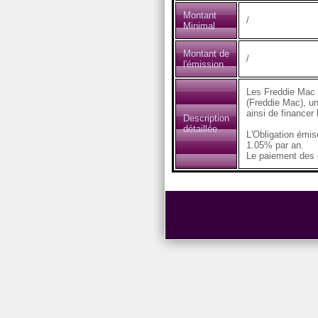
Montant
/
Minimal
Montant de
/
l'émission
Les Freddie Mac 
(Freddie Mac), un
ainsi de financer
Description
détaillée
L'Obligation émi
1.05% par an.
Le paiement des c