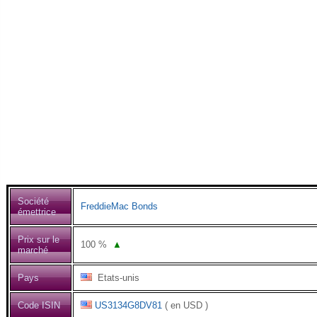
Société
FreddieMac Bonds
émettrice
Prix sur le
100
%
▲
marché
Pays
Etats-unis
Code ISIN
US3134G8DV81
( en USD )