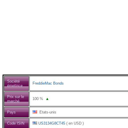
Société
FreddieMac Bonds
émettrice
Prix sur le
100
%
▲
marché
Pays
Etats-unis
Code ISIN
US3134G8CT45
( en USD )