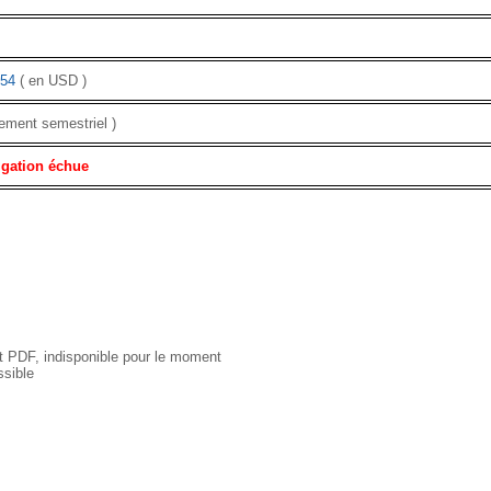
54
( en USD )
ement semestriel )
igation échue
 PDF, indisponible pour le moment
sible