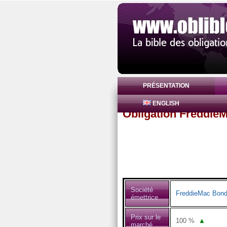
PRÉSENTATION
ENGLISH
Obligation Freddie
Société
FreddieMac Bon
émettrice
Prix sur le
100
%
▲
marché