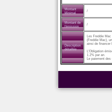
Montant
/
Minimal
Montant de
/
l'émission
Les Freddie Mac 
(Freddie Mac), un
ainsi de financer
Description
détaillée
L'Obligation émi
1.2% par an.
Le paiement des c