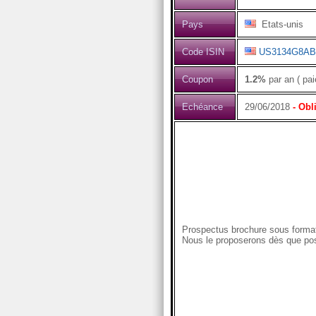
Pays
Etats-unis
Code ISIN
US3134G8AB
Coupon
1.2%
par an ( pai
Echéance
29/06/2018
- Obl
Prospectus brochure sous format
Nous le proposerons dès que pos