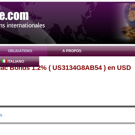
OBLIGATIONS
A PROPOS
ITALIANO
Mac Bonds 1.2% ( US3134G8AB54 ) en USD
ds