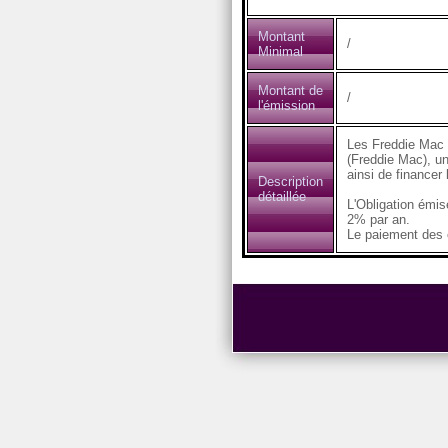
Montant
/
Minimal
Montant de
/
l'émission
Les Freddie Mac 
(Freddie Mac), un
ainsi de financer
Description
détaillée
L'Obligation émi
2% par an.
Le paiement des c