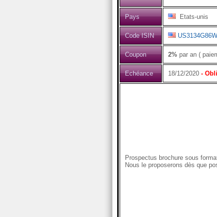
Pays
Etats-unis
Code ISIN
US3134G86W
Coupon
2%
par an ( paie
Echéance
18/12/2020
- Obl
Prospectus brochure sous format
Nous le proposerons dès que pos