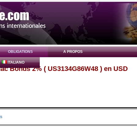
OBLIGATIONS
A PROPOS
ITALIANO
eMac Bonds 2% ( US3134G86W48 ) en USD
ds