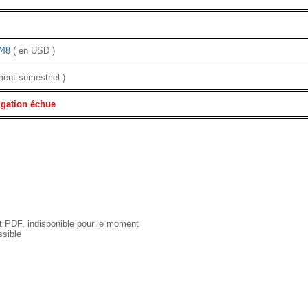
48
( en USD )
ment semestriel )
igation échue
 PDF, indisponible pour le moment
sible