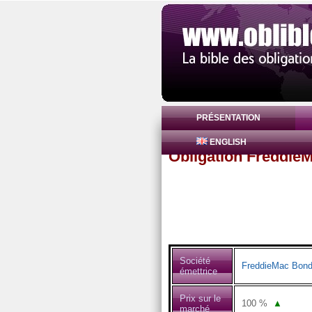
PRÉSENTATION
ENGLISH
Obligation Freddi
Société
FreddieMac Bon
émettrice
Prix sur le
100
%
▲
marché