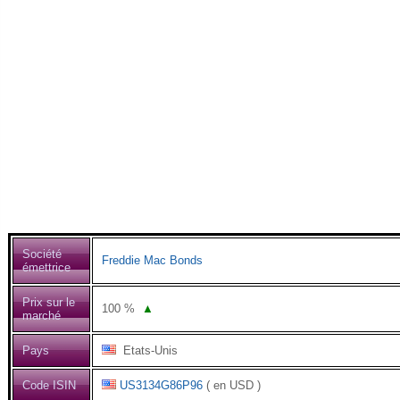
Société
Freddie Mac Bonds
émettrice
Prix sur le
100
%
▲
marché
Pays
Etats-Unis
Code ISIN
US3134G86P96
( en USD )