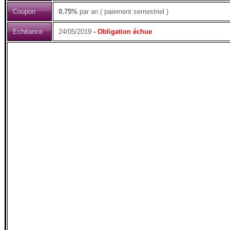
Coupon
0.75%
par an ( paiement semestriel )
Echéance
24/05/2019
- Obligation échue