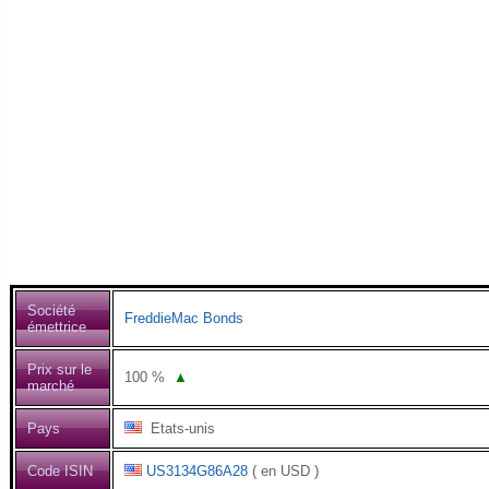
Société
FreddieMac Bonds
émettrice
Prix sur le
100
%
▲
marché
Pays
Etats-unis
Code ISIN
US3134G86A28
( en USD )