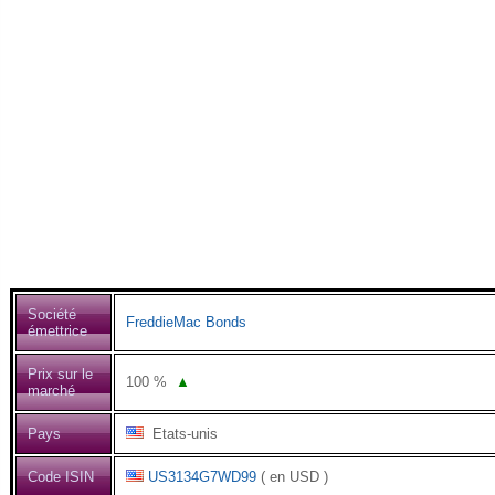
Société
FreddieMac Bonds
émettrice
Prix sur le
100
%
▲
marché
Pays
Etats-unis
Code ISIN
US3134G7WD99
( en USD )