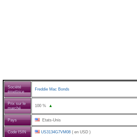
Société
Freddie Mac Bonds
émettrice
Prix sur le
100
%
▲
marché
Pays
Etats-Unis
Code ISIN
US3134G7VM08
( en USD )