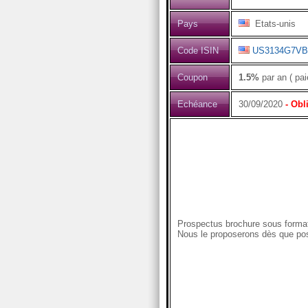
Pays
Etats-unis
Code ISIN
US3134G7VB
Coupon
1.5%
par an ( pai
Echéance
30/09/2020
- Obl
Prospectus brochure sous format
Nous le proposerons dès que pos