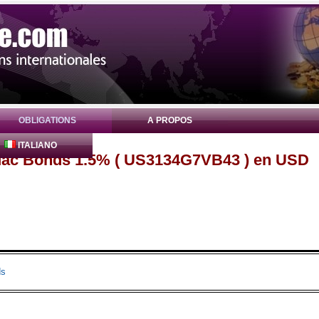
OBLIGATIONS
A PROPOS
ITALIANO
Mac Bonds 1.5% ( US3134G7VB43 ) en USD
ds