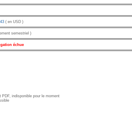
43
( en USD )
ement semestriel )
igation échue
 PDF, indisponible pour le moment
sible