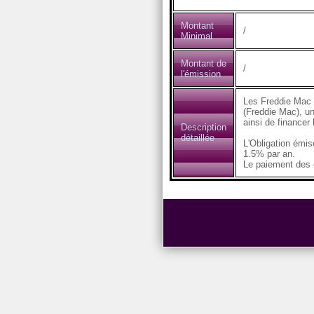
Montant
/
Minimal
Montant de
/
l'émission
Les Freddie Mac 
(Freddie Mac), un
ainsi de financer
Description
détaillée
L'Obligation émi
1.5% par an.
Le paiement des c