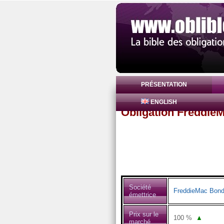
PRÉSENTATION
ENGLISH
Obligation Freddie
Société
FreddieMac Bon
émettrice
Prix sur le
100
%
▲
marché