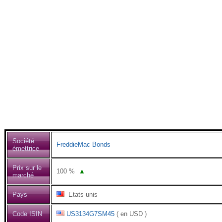
Société
FreddieMac Bonds
émettrice
Prix sur le
100
%
▲
marché
Pays
Etats-unis
Code ISIN
US3134G7SM45
( en USD )