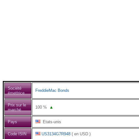
Société
FreddieMac Bonds
émettrice
Prix sur le
100
%
▲
marché
Pays
Etats-unis
Code ISIN
US3134G7R948
( en USD )