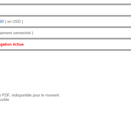
60
( en USD )
aiement semestriel )
igation échue
 PDF, indisponible pour le moment
sible