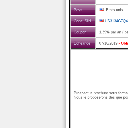
Pays
Etats-unis
Code ISIN
US3134G7Q4
Coupon
1.39%
par an ( p
Echéance
07/10/2019
- Obl
Prospectus brochure sous format
Nous le proposerons dès que pos