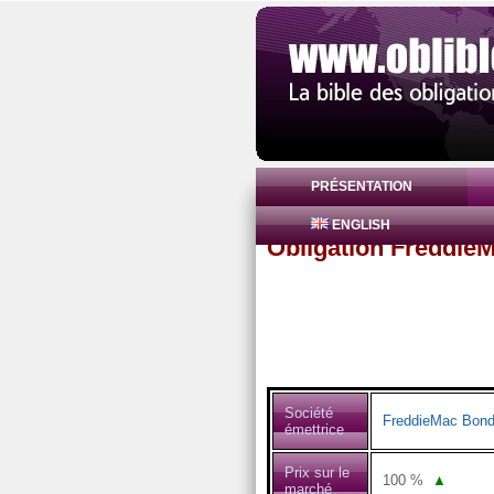
PRÉSENTATION
ENGLISH
Obligation Freddie
Société
FreddieMac Bon
émettrice
Prix sur le
100
%
▲
marché