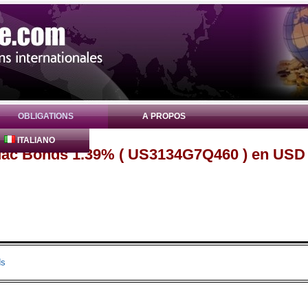
OBLIGATIONS
A PROPOS
ITALIANO
Mac Bonds 1.39% ( US3134G7Q460 ) en USD
ds