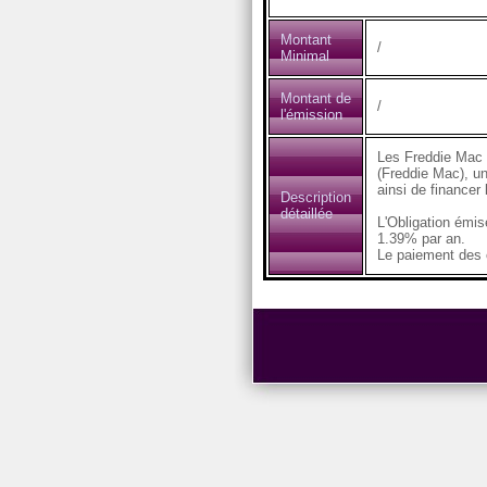
Montant
/
Minimal
Montant de
/
l'émission
Les Freddie Mac 
(Freddie Mac), un
ainsi de financer
Description
détaillée
L'Obligation émi
1.39% par an.
Le paiement des c