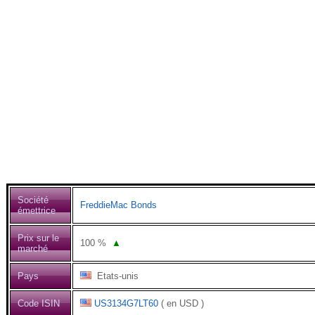
Société
FreddieMac Bonds
émettrice
Prix sur le
100
%
▲
marché
Pays
Etats-unis
Code ISIN
US3134G7LT60
( en USD )