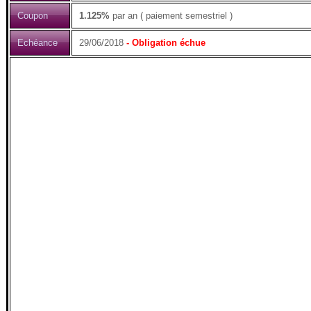
Coupon
1.125%
par an ( paiement semestriel )
Echéance
29/06/2018
- Obligation échue