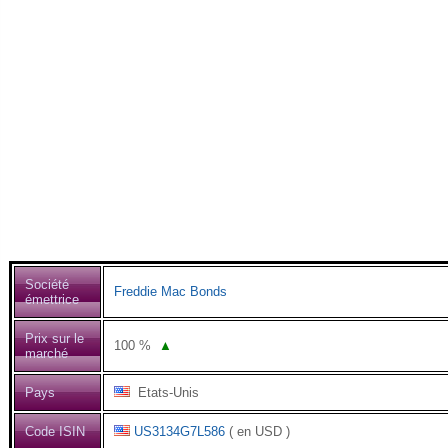
Société
Freddie Mac Bonds
émettrice
Prix sur le
100
%
▲
marché
Pays
Etats-Unis
Code ISIN
US3134G7L586
( en USD )