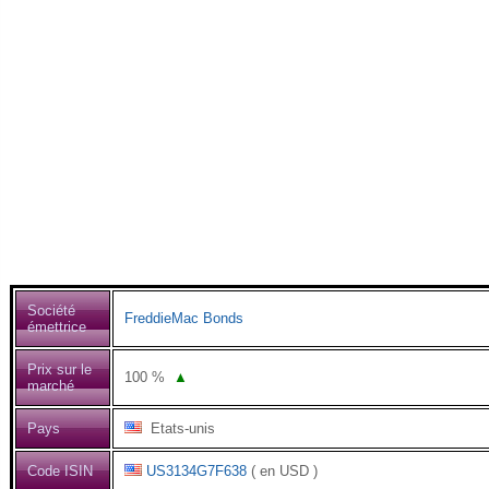
Société
FreddieMac Bonds
émettrice
Prix sur le
100
%
▲
marché
Pays
Etats-unis
Code ISIN
US3134G7F638
( en USD )