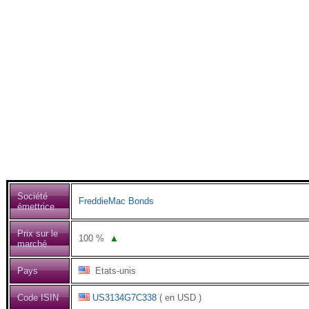
Société
FreddieMac Bonds
émettrice
Prix sur le
100
%
▲
marché
Pays
Etats-unis
Code ISIN
US3134G7C338
( en USD )