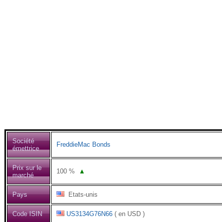
Société
FreddieMac Bonds
émettrice
Prix sur le
100
%
▲
marché
Pays
Etats-unis
Code ISIN
US3134G76N66
( en USD )