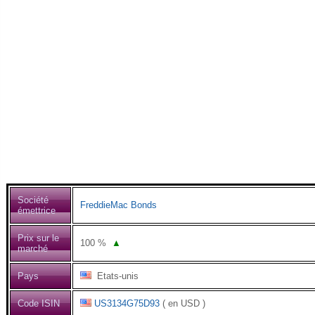
Société
FreddieMac Bonds
émettrice
Prix sur le
100
%
▲
marché
Pays
Etats-unis
Code ISIN
US3134G75D93
( en USD )