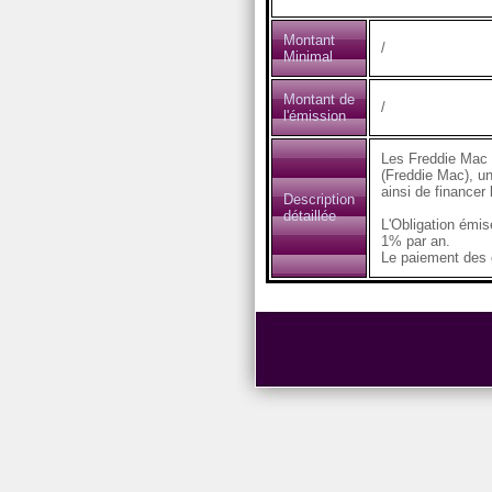
Montant
/
Minimal
Montant de
/
l'émission
Les Freddie Mac 
(Freddie Mac), un
ainsi de financer
Description
détaillée
L'Obligation émi
1% par an.
Le paiement des c