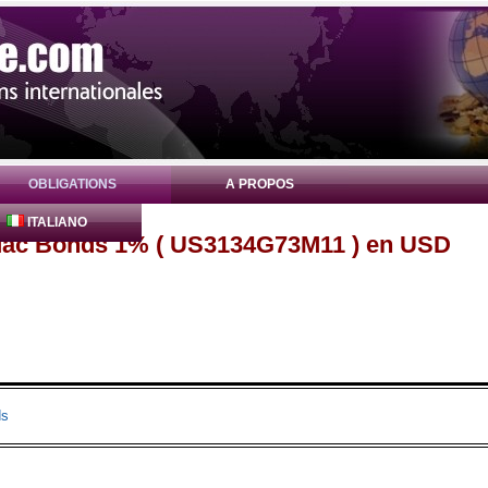
OBLIGATIONS
A PROPOS
ITALIANO
eMac Bonds 1% ( US3134G73M11 ) en USD
ds