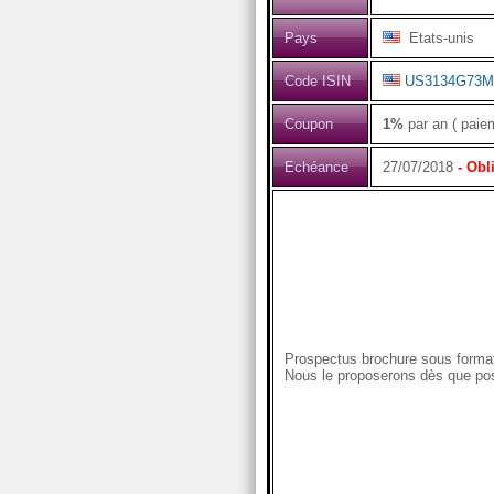
Pays
Etats-unis
Code ISIN
US3134G73M
Coupon
1%
par an ( paie
Echéance
27/07/2018
- Obl
Prospectus brochure sous format
Nous le proposerons dès que pos