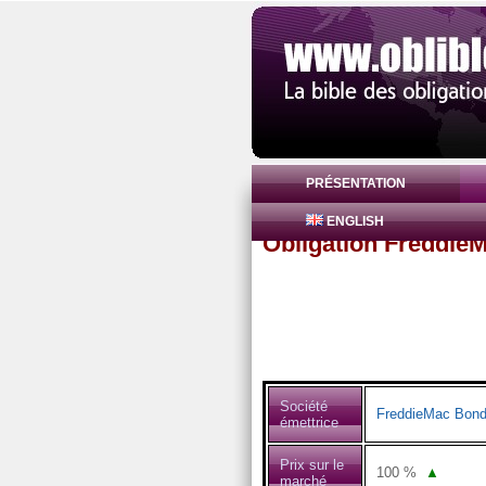
PRÉSENTATION
ENGLISH
Obligation Freddi
Société
FreddieMac Bon
émettrice
Prix sur le
100
%
▲
marché