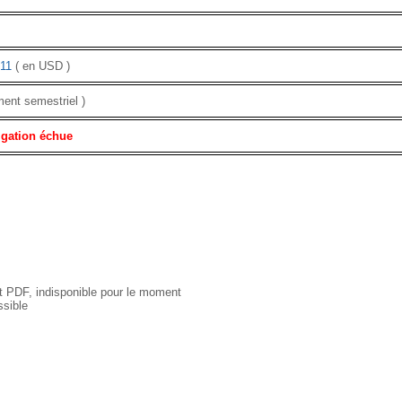
11
( en USD )
ment semestriel )
igation échue
 PDF, indisponible pour le moment
sible