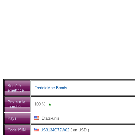
Société
FreddieMac Bonds
émettrice
Prix sur le
100
%
▲
marché
Pays
Etats-unis
Code ISIN
US3134G72W02
( en USD )