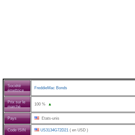
Société
FreddieMac Bonds
émettrice
Prix sur le
100
%
▲
marché
Pays
Etats-unis
Code ISIN
US3134G72D21
( en USD )