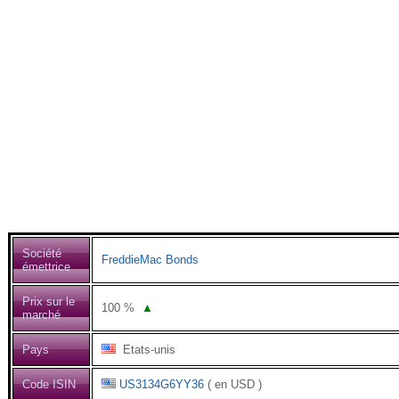
Société
FreddieMac Bonds
émettrice
Prix sur le
100
%
▲
marché
Pays
Etats-unis
Code ISIN
US3134G6YY36
( en USD )