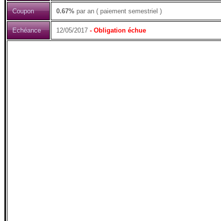
Coupon
0.67%
par an ( paiement semestriel )
Echéance
12/05/2017
- Obligation échue