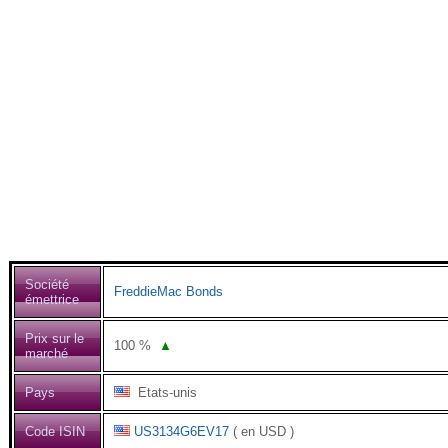
Société
FreddieMac Bonds
émettrice
Prix sur le
100
%
▲
marché
Pays
Etats-unis
Code ISIN
US3134G6EV17
( en USD )