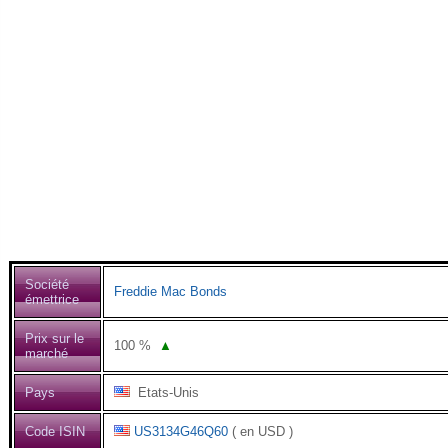
Société
Freddie Mac Bonds
émettrice
Prix sur le
100
%
▲
marché
Pays
Etats-Unis
Code ISIN
US3134G46Q60
( en USD )