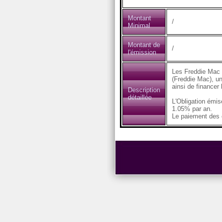
Montant
/
Minimal
Montant de
/
l'émission
Les Freddie Mac 
(Freddie Mac), un
ainsi de financer
Description
détaillée
L'Obligation émi
1.05% par an.
Le paiement des c