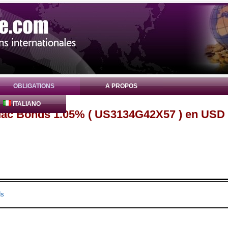
OBLIGATIONS
A PROPOS
ITALIANO
Mac Bonds 1.05% ( US3134G42X57 ) en USD
ds