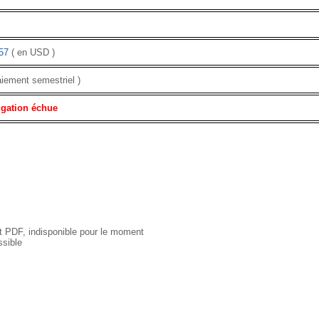
57
( en USD )
aiement semestriel )
igation échue
 PDF, indisponible pour le moment
sible