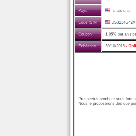
Pays
Etats-unis
Code ISIN
US3134G42X
Coupon
1.05%
par an ( p
Echéance
30/10/2018
- Obl
Prospectus brochure sous format
Nous le proposerons dès que pos