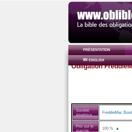
PRÉSENTATION
ENGLISH
Obligation Freddie
Société
FreddieMac Bon
émettrice
Prix sur le
100
%
▲
marché