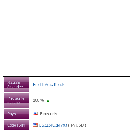
Société
FreddieMac Bonds
émettrice
Prix sur le
100
%
▲
marché
Pays
Etats-unis
Code ISIN
US3134G3MV93
( en USD )